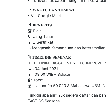
• 1 Universitas dapat mengirim maks. 3 te
📍 𝐖𝐀𝐊𝐓𝐔 𝐃𝐀𝐍 𝐓𝐄𝐌𝐏𝐀𝐓
• Via Google Meet
🎁 𝐁𝐄𝐍𝐄𝐅𝐈𝐓𝐒
🏆 Piala
💸 Uang Tunai
🏅 E-Sertifikat
✨ Mengasah Kemampuan dan Keterampilan
🗓 𝐓𝐈𝐌𝐄𝐋𝐈𝐍𝐄 𝐒𝐄𝐌𝐈𝐍𝐀𝐑
“REDEFINING ACCOUNTING TO IMPROVE B
📅 : 04 Juni 2021
⏰ : 08.00 WIB – Selesai
🖥️ : zoom
💰 : Umum Rp 50.000 & Mahasiswa UBM (No
Tunggu apalagi? Yuk segera daftar dan pant
TACTICS Seasons 1!