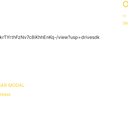
O
(1)
S
iFkrTYrthFzNv7c8iKhhEnKq-/view?usp=drivesdk
SAR MODAL
ntest