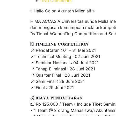
No Comments
✨Hallo Calon Akuntan Milenial! ✨
HIMA ACCASIA Universitas Bunda Mulia mem
dan mengasah kemampuan melalui kompetisi
“naTional ACcounTIng Competition and Sem
🗓 𝐓𝐈𝐌𝐄𝐋𝐈𝐍𝐄 𝐂𝐎𝐌𝐏𝐄𝐓𝐈𝐓𝐈𝐎𝐍
📌 Pendaftaran : 01 – 31 Mei 2021
📌 Technical Meeting : 02 Juni 2021
📌 Seminar Nasional : 04 Juni 2021
📌 Tahap Eliminasi : 28 Juni 2021
📌 Quarter Final : 28 Juni 2021
📌 Semi Final : 29 Juni 2021
📌 Final : 29 Juni 2021
💰 𝐁𝐈𝐀𝐘𝐀 𝐏𝐄𝐍𝐃𝐀𝐅𝐓𝐀𝐑𝐀𝐍
💵 Rp 125.000 / Team ( Include Tiket Semin
• 1 Team @ 2 orang Mahasiswa/i Akuntansi