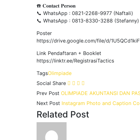
☎️ 𝐂𝐨𝐧𝐭𝐚𝐜𝐭 𝐏𝐞𝐫𝐬𝐨𝐧
📞 WhatsApp : 0821-2268-9977 (Naftali)
📞 WhatsApp : 0813-8330-3288 (Stefanny)
Poster
https://drive.google.com/file/d/1U5QCd1k
Link Pendaftaran + Booklet
https://linktr.ee/RegistrasiTactics
Tags
Olimpiade
Social Share
Prev Post
OLIMPIADE AKUNTANSI DAN PA
Next Post
Instagram Photo and Caption Co
Related Post