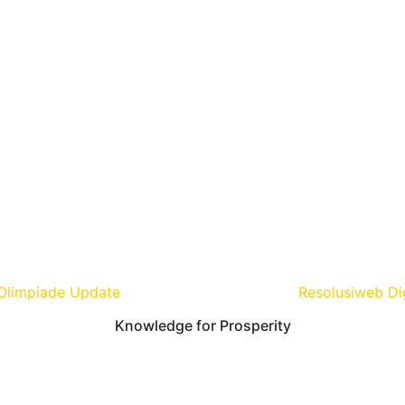
Olimpiade Update
| Develop and Design By
Resolusiweb Di
Knowledge for Prosperity