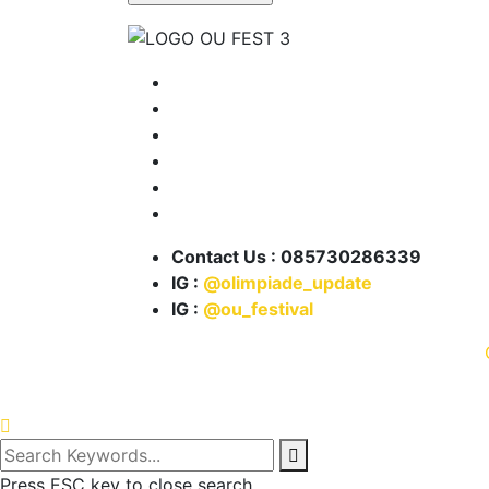
Tentang Kami
Program OU
Info Lomba
Info Beasiswa
Karya Kita
Partnership
Contact Us : 085730286339
IG :
@olimpiade_update
IG :
@ou_festival
© 2021 .
Press ESC key to close search