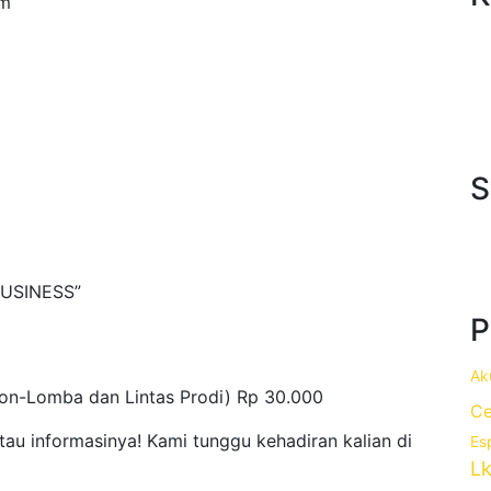
am
S
USINESS”
P
Ak
n-Lomba dan Lintas Prodi) Rp 30.000
Ce
au informasinya! Kami tunggu kehadiran kalian di
Es
Lk