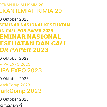
EKAN ILMIAH KIMIA 29
0 Oktober 2023
𝗘𝗠𝗜𝗡𝗔𝗥 𝗡𝗔𝗦𝗜𝗢𝗡𝗔𝗟
𝗘𝗦𝗘𝗛𝗔𝗧𝗔𝗡 𝗗𝗔𝗡 𝘾𝘼𝙇𝙇
𝙊𝙍 𝙋𝘼𝙋𝙀𝙍 𝟮𝟬𝟮𝟯
0 Oktober 2023
IPA EXPO 2023
0 Oktober 2023
arkComp 2023
0 Oktober 2023
ategori