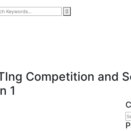
Tentang Kami
Program OU
Info Lomba
Info Beasiswa
Karya Kita
Partnership
TIng Competition and S
n 1
C
P