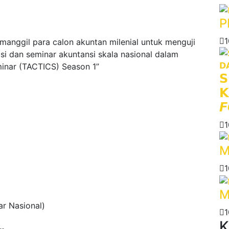
P
1
anggil para calon akuntan milenial untuk menguji
 dan seminar akuntansi skala nasional dalam
inar (TACTICS) Season 1”
𝗦
𝗞
𝙁
1
M
1
M
ar Nasional)
1
K