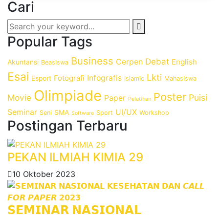
Cari
Popular Tags
Business
Debat
Cerpen
English
Akuntansi
Beasiswa
Esai
Lkti
Fotografi
Infografis
Esport
Islamic
Mahasiswa
Olimpiade
Poster
Movie
Puisi
Paper
Pelatihan
Seminar
UI/UX
SMA
Seni
Sport
Workshop
Software
Postingan Terbaru
PEKAN ILMIAH KIMIA 29
10 Oktober 2023
𝗦𝗘𝗠𝗜𝗡𝗔𝗥 𝗡𝗔𝗦𝗜𝗢𝗡𝗔𝗟