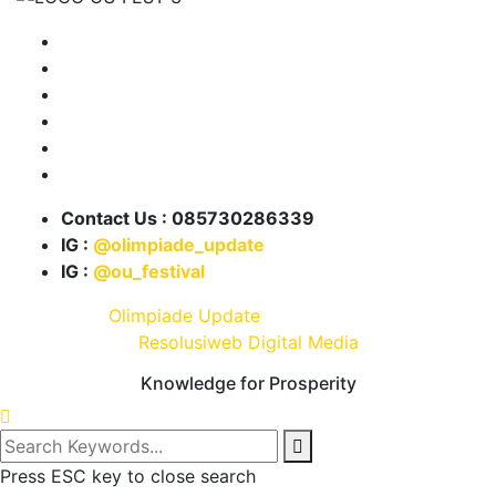
Tentang Kami
Program OU
Info Lomba
Info Beasiswa
Karya Kita
Partnership
Contact Us : 085730286339
IG :
@olimpiade_update
IG :
@ou_festival
© 2021 .
Olimpiade Update
| Develop and Design By
Resolusiweb Digital Media
Knowledge for Prosperity
Press ESC key to close search