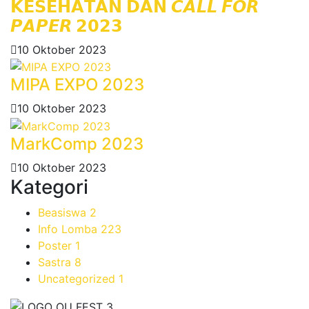
𝗞𝗘𝗦𝗘𝗛𝗔𝗧𝗔𝗡 𝗗𝗔𝗡 𝘾𝘼𝙇𝙇 𝙁𝙊𝙍
𝙋𝘼𝙋𝙀𝙍 𝟮𝟬𝟮𝟯
10 Oktober 2023
MIPA EXPO 2023
10 Oktober 2023
MarkComp 2023
10 Oktober 2023
Kategori
Beasiswa
2
Info Lomba
223
Poster
1
Sastra
8
Uncategorized
1