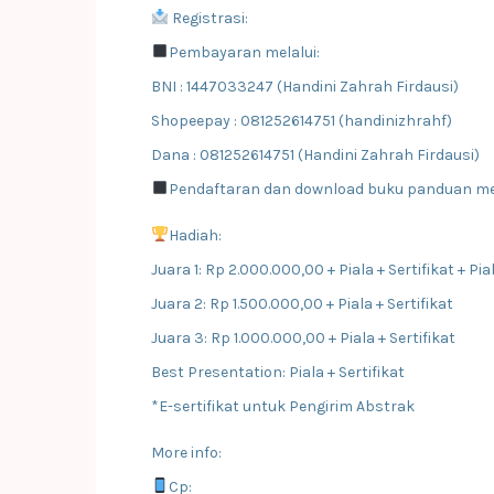
Registrasi:
Pembayaran melalui:
BNI : 1447033247 (Handini Zahrah Firdausi)
Shopeepay : 081252614751 (handinizhrahf)
Dana : 081252614751 (Handini Zahrah Firdausi)
Pendaftaran dan download buku panduan melal
Hadiah:
Juara 1: Rp 2.000.000,00 + Piala + Sertifikat + Pi
Juara 2: Rp 1.500.000,00 + Piala + Sertifikat
Juara 3: Rp 1.000.000,00 + Piala + Sertifikat
Best Presentation: Piala + Sertifikat
*E-sertifikat untuk Pengirim Abstrak
More info:
Cp: