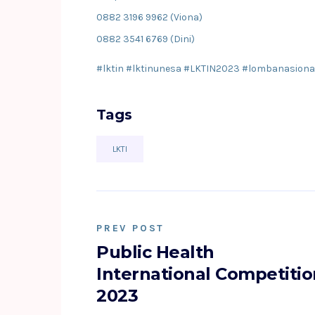
0882 3196 9962 (Viona)
0882 3541 6769 (Dini)
#lktin #lktinunesa #LKTIN2023 #lombanasiona
Tags
LKTI
PREV POST
Public Health
International Competiti
2023