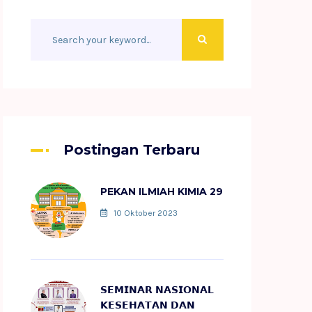
Postingan Terbaru
PEKAN ILMIAH KIMIA 29
10 Oktober 2023
𝗦𝗘𝗠𝗜𝗡𝗔𝗥 𝗡𝗔𝗦𝗜𝗢𝗡𝗔𝗟
𝗞𝗘𝗦𝗘𝗛𝗔𝗧𝗔𝗡 𝗗𝗔𝗡