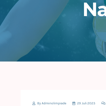
Na
By
Adminolimpiade
29 Juli 2023