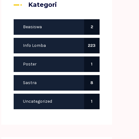
Kategori
Beasiswa
2
Info Lomba
223
Poster
1
Sastra
8
Uncategorized
1