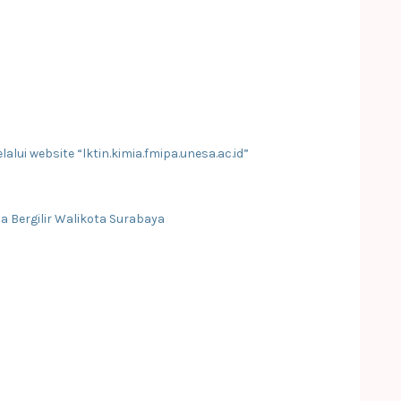
ui website “lktin.kimia.fmipa.unesa.ac.id”
ala Bergilir Walikota Surabaya