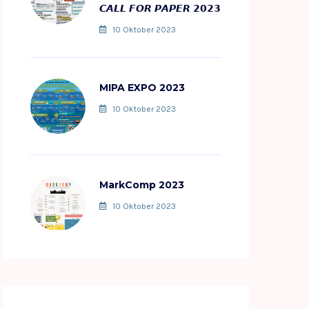
𝘾𝘼𝙇𝙇 𝙁𝙊𝙍 𝙋𝘼𝙋𝙀𝙍 𝟮𝟬𝟮𝟯
10 Oktober 2023
MIPA EXPO 2023
10 Oktober 2023
MarkComp 2023
10 Oktober 2023