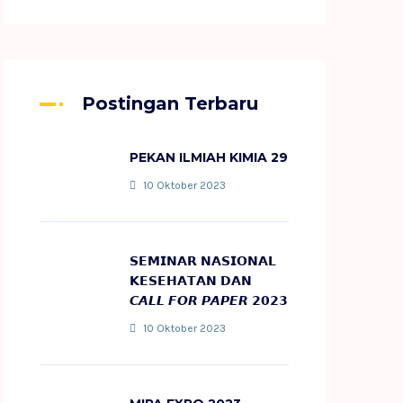
Postingan Terbaru
PEKAN ILMIAH KIMIA 29
10 Oktober 2023
𝗦𝗘𝗠𝗜𝗡𝗔𝗥 𝗡𝗔𝗦𝗜𝗢𝗡𝗔𝗟
𝗞𝗘𝗦𝗘𝗛𝗔𝗧𝗔𝗡 𝗗𝗔𝗡
𝘾𝘼𝙇𝙇 𝙁𝙊𝙍 𝙋𝘼𝙋𝙀𝙍 𝟮𝟬𝟮𝟯
10 Oktober 2023