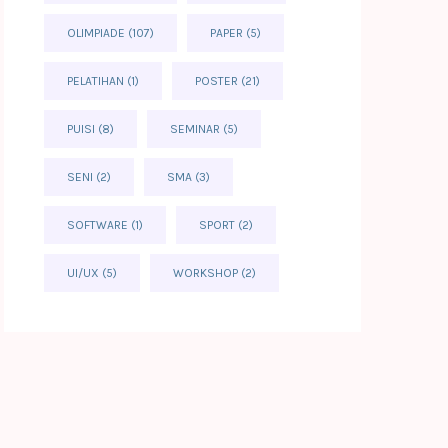
OLIMPIADE
(107)
PAPER
(5)
PELATIHAN
(1)
POSTER
(21)
PUISI
(8)
SEMINAR
(5)
SENI
(2)
SMA
(3)
SOFTWARE
(1)
SPORT
(2)
UI/UX
(5)
WORKSHOP
(2)