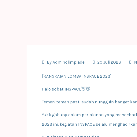
By
Adminolimpiade
20 Juli 2023
N
[RANGKAIAN LOMBA INSPACE 2023]
Halo sobat INSPACE👋👋
Temen-temen pasti sudah nungguin banget kan 
Yukk gabung dalam perjalanan yang mendebarkan
2023 ini, kegiatan INSPACE selalu menghadirkan