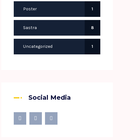
Poster
1
Sastra
8
Uncategorized
1
Social Media