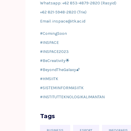
Whatsapp: +62 853-4879-2820 (Rasyid)
+62 821-5948-2820 (Trie)
Email: inspace@itk.ac.id
#ComingSoon
#INSPACE
#INSPACE2023
#BeCreativity🌟
#BeyondTheGalaxy🌠
#HMSIITK
#SISTEMINFORMASIITK
#INSTITUTTEKNOLOGIKALIMANTAN
Tags
BUSINESS
ESPORT
INFOGRAFIS