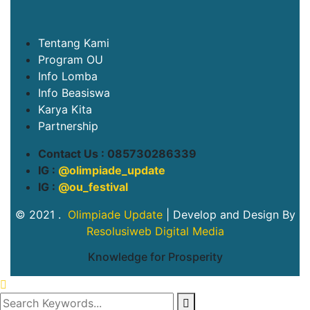
Tentang Kami
Program OU
Info Lomba
Info Beasiswa
Karya Kita
Partnership
Contact Us : 085730286339
IG :
@olimpiade_update
IG :
@ou_festival
© 2021 .
Olimpiade Update
| Develop and Design By
Resolusiweb Digital Media
Knowledge for Prosperity