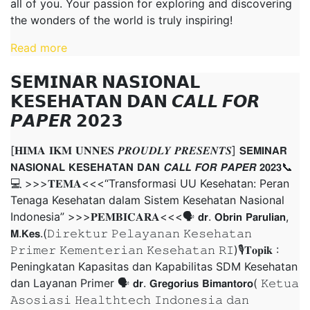
all of you. Your passion for exploring and discovering
the wonders of the world is truly inspiring!
Read more
𝗦𝗘𝗠𝗜𝗡𝗔𝗥 𝗡𝗔𝗦𝗜𝗢𝗡𝗔𝗟
𝗞𝗘𝗦𝗘𝗛𝗔𝗧𝗔𝗡 𝗗𝗔𝗡 𝘾𝘼𝙇𝙇 𝙁𝙊𝙍
𝙋𝘼𝙋𝙀𝙍 𝟮𝟬𝟮𝟯
[𝐇𝐈𝐌𝐀 𝐈𝐊𝐌 𝐔𝐍𝐍𝐄𝐒 𝑷𝑹𝑶𝑼𝑫𝑳𝒀 𝑷𝑹𝑬𝑺𝑬𝑵𝑻𝑺] 𝗦𝗘𝗠𝗜𝗡𝗔𝗥
𝗡𝗔𝗦𝗜𝗢𝗡𝗔𝗟 𝗞𝗘𝗦𝗘𝗛𝗔𝗧𝗔𝗡 𝗗𝗔𝗡 𝘾𝘼𝙇𝙇 𝙁𝙊𝙍 𝙋𝘼𝙋𝙀𝙍 𝟮𝟬𝟮𝟯📞
💻 >>>𝐓𝐄𝐌𝐀<<<“Transformasi UU Kesehatan: Peran
Tenaga Kesehatan dalam Sistem Kesehatan Nasional
Indonesia” >>>𝐏𝐄𝐌𝐁𝐈𝐂𝐀𝐑𝐀<<<🗣 𝗱𝗿. 𝗢𝗯𝗿𝗶𝗻 𝗣𝗮𝗿𝘂𝗹𝗶𝗮𝗻,
𝗠.𝗞𝗲𝘀.(𝙳𝚒𝚛𝚎𝚔𝚝𝚞𝚛 𝙿𝚎𝚕𝚊𝚢𝚊𝚗𝚊𝚗 𝙺𝚎𝚜𝚎𝚑𝚊𝚝𝚊𝚗
𝙿𝚛𝚒𝚖𝚎𝚛 𝙺𝚎𝚖𝚎𝚗𝚝𝚎𝚛𝚒𝚊𝚗 𝙺𝚎𝚜𝚎𝚑𝚊𝚝𝚊𝚗 𝚁𝙸)🎙𝐓𝐨𝐩𝐢𝐤 :
Peningkatan Kapasitas dan Kapabilitas SDM Kesehatan
dan Layanan Primer 🗣 𝗱𝗿. 𝗚𝗿𝗲𝗴𝗼𝗿𝗶𝘂𝘀 𝗕𝗶𝗺𝗮𝗻𝘁𝗼𝗿𝗼( 𝙺𝚎𝚝𝚞𝚊
𝙰𝚜𝚘𝚜𝚒𝚊𝚜𝚒 𝙷𝚎𝚊𝚕𝚝𝚑𝚝𝚎𝚌𝚑 𝙸𝚗𝚍𝚘𝚗𝚎𝚜𝚒𝚊 𝚍𝚊𝚗